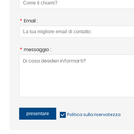
*
Email :
*
messaggio :
presentare
Politica sulla riservatezza